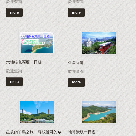
歡迎查詢...
歡迎查詢...
more
more
大埔綠色深度一日遊
張看香港
歡迎查詢...
歡迎查詢...
more
more
星級南丫島之旅－尋找發哥的�
地質景观一日遊